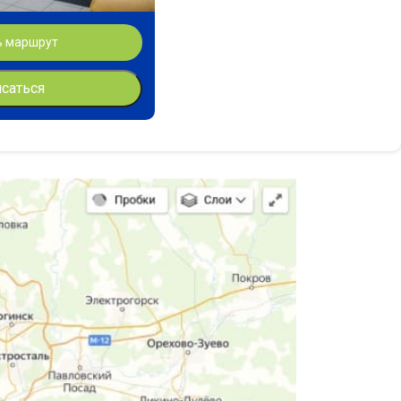
ь маршрут
исаться