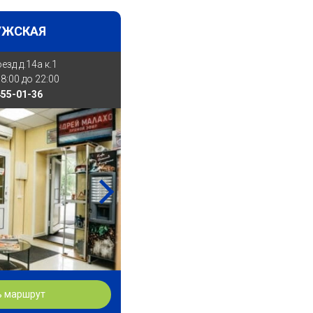
УЖСКАЯ
зд д.14а к.1
8:00 до 22:00
455-01-36
ь маршрут