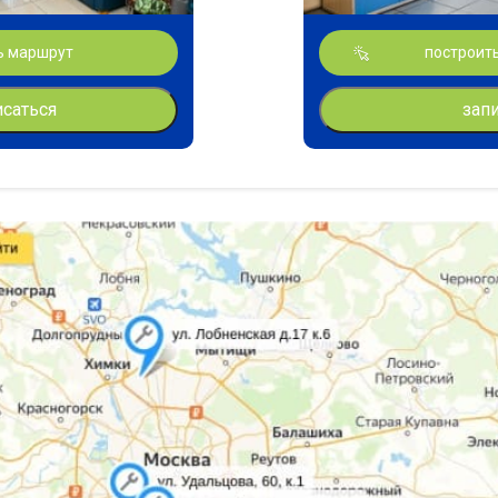
ь маршрут
построит
исаться
зап