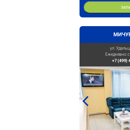
зап
МИЧУ
ул. Удальц
Ежедневно с 
+7 (499)