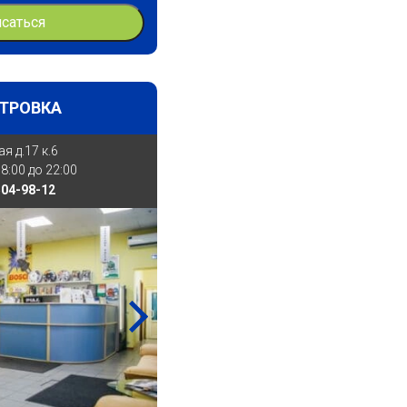
исаться
ТРОВКА
я д.17 к.6
8:00 до 22:00
504-98-12