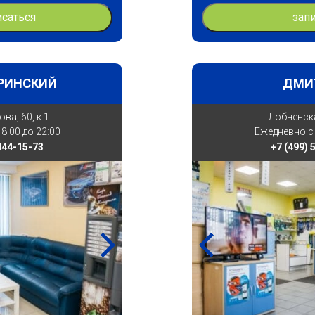
исаться
зап
РИНСКИЙ
ДМИ
ова, 60, к.1
Лобненска
8:00 до 22:00
Ежедневно с 
 444-15-73
+7 (499) 