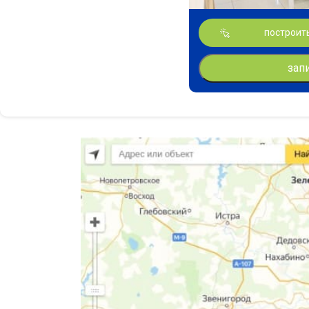
построит
зап