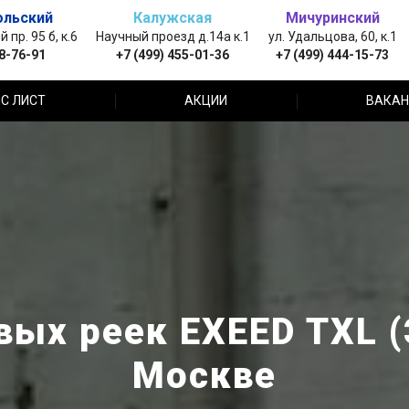
ольский
Калужская
Мичуринский
пр. 95 б, к.6
Научный проезд д.14а к.1
ул. Удальцова, 60, к.1
88-76-91
+7 (499) 455-01-36
+7 (499) 444-15-73
С ЛИСТ
АКЦИИ
ВАКАН
вых реек EXEED TXL (
Москве