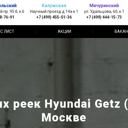
ольский
Калужская
Мичуринский
пр. 95 б, к.6
Научный проезд д.14а к.1
ул. Удальцова, 60, к.1
88-76-91
+7 (499) 455-01-36
+7 (499) 444-15-73
С ЛИСТ
АКЦИИ
ВАКАН
 реек Hyundai Getz 
Москве