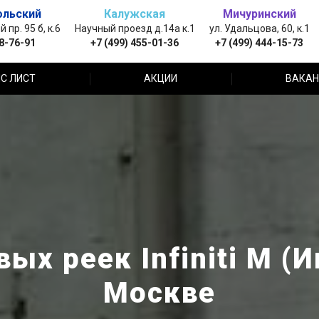
ольский
Калужская
Мичуринский
пр. 95 б, к.6
Научный проезд д.14а к.1
ул. Удальцова, 60, к.1
88-76-91
+7 (499) 455-01-36
+7 (499) 444-15-73
С ЛИСТ
АКЦИИ
ВАКАН
ых реек Infiniti M (
Москве