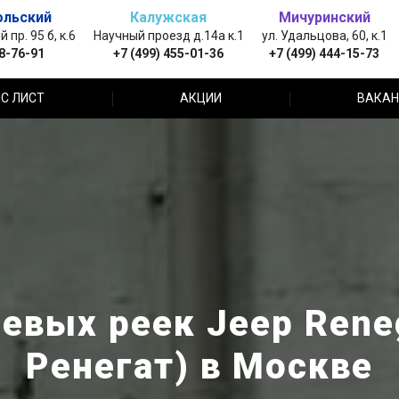
ольский
Калужская
Мичуринский
пр. 95 б, к.6
Научный проезд д.14а к.1
ул. Удальцова, 60, к.1
88-76-91
+7 (499) 455-01-36
+7 (499) 444-15-73
С ЛИСТ
АКЦИИ
ВАКАН
евых реек Jeep Ren
Ренегат) в Москве