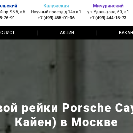
ольский
Калужская
Мичуринский
пр. 95 б, к.6
Научный проезд д.14а к.1
ул. Удальцова, 60, к.1
88-76-91
+7 (499) 455-01-36
+7 (499) 444-15-73
С ЛИСТ
АКЦИИ
ВАКАН
вой рейки Porsche Ca
Кайен) в Москве