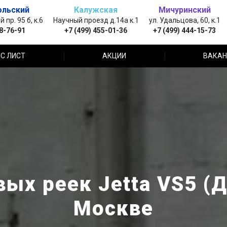
ольский
Калужская
Мичуринский
пр. 95 б, к.6
Научный проезд д.14а к.1
ул. Удальцова, 60, к.1
88-76-91
+7 (499) 455-01-36
+7 (499) 444-15-73
С ЛИСТ
АКЦИИ
ВАКАН
ых реек Jetta VS5 (
Москве