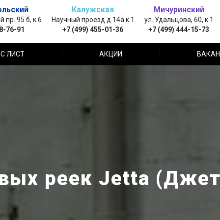
ольский
Калужская
Мичуринский
пр. 95 б, к.6
Научный проезд д.14а к.1
ул. Удальцова, 60, к.1
88-76-91
+7 (499) 455-01-36
+7 (499) 444-15-73
С ЛИСТ
АКЦИИ
ВАКАН
вых реек Jetta (Джет