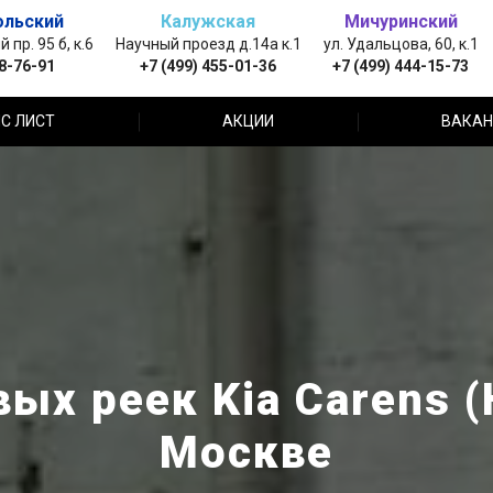
ольский
Калужская
Мичуринский
пр. 95 б, к.6
Научный проезд д.14а к.1
ул. Удальцова, 60, к.1
88-76-91
+7 (499) 455-01-36
+7 (499) 444-15-73
С ЛИСТ
АКЦИИ
ВАКАН
ых реек Kia Carens (
Москве