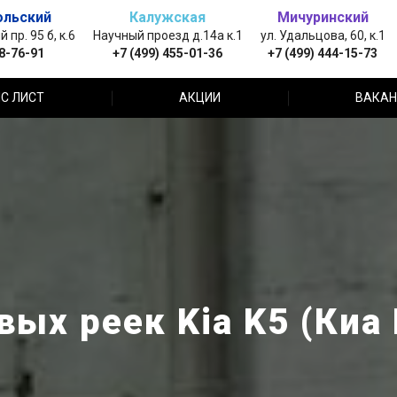
ольский
Калужская
Мичуринский
пр. 95 б, к.6
Научный проезд д.14а к.1
ул. Удальцова, 60, к.1
88-76-91
+7 (499) 455-01-36
+7 (499) 444-15-73
С ЛИСТ
АКЦИИ
ВАКАН
ых реек Kia K5 (Киа