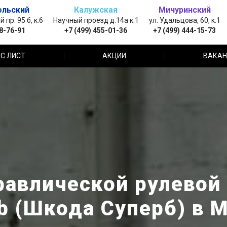
ольский
Калужская
Мичуринский
пр. 95 б, к.6
Научный проезд д.14а к.1
ул. Удальцова, 60, к.1
88-76-91
+7 (499) 455-01-36
+7 (499) 444-15-73
С ЛИСТ
АКЦИИ
ВАКАН
равлической рулевой 
b (Шкода Суперб) в 