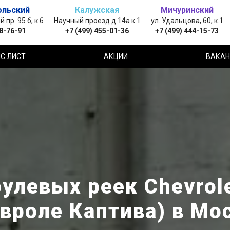
ольский
Калужская
Мичуринский
пр. 95 б, к.6
Научный проезд д.14а к.1
ул. Удальцова, 60, к.1
88-76-91
+7 (499) 455-01-36
+7 (499) 444-15-73
С ЛИСТ
АКЦИИ
ВАКАН
улевых реек Chevrole
вроле Каптива) в Мо