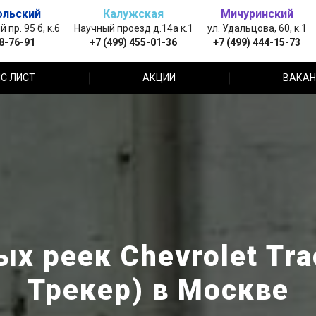
ольский
Калужская
Мичуринский
пр. 95 б, к.6
Научный проезд д.14а к.1
ул. Удальцова, 60, к.1
88-76-91
+7 (499) 455-01-36
+7 (499) 444-15-73
С ЛИСТ
АКЦИИ
ВАКАН
х реек Chevrolet Tr
Трекер) в Москве