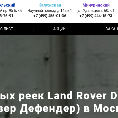
ольский
Калужская
Мичуринский
пр. 95 б, к.6
Научный проезд д.14а к.1
ул. Удальцова, 60, к.1
88-76-91
+7 (499) 455-01-36
+7 (499) 444-15-73
С ЛИСТ
АКЦИИ
ВАКАН
ых реек Land Rover D
вер Дефендер) в Мос