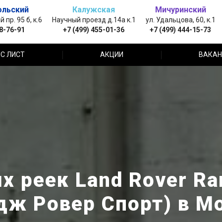
ольский
Калужская
Мичуринский
пр. 95 б, к.6
Научный проезд д.14а к.1
ул. Удальцова, 60, к.1
88-76-91
+7 (499) 455-01-36
+7 (499) 444-15-73
С ЛИСТ
АКЦИИ
ВАКАН
 реек Land Rover Ra
дж Ровер Спорт) в М