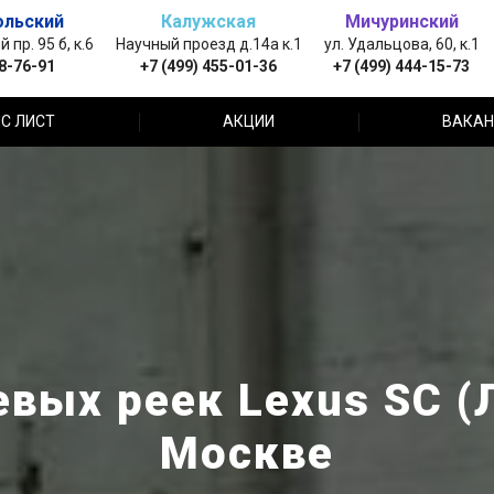
ольский
Калужская
Мичуринский
пр. 95 б, к.6
Научный проезд д.14а к.1
ул. Удальцова, 60, к.1
88-76-91
+7 (499) 455-01-36
+7 (499) 444-15-73
С ЛИСТ
АКЦИИ
ВАКАН
вых реек Lexus SC (
Москве