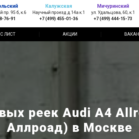
ольский
Калужская
Мичуринский
пр. 95 б, к.6
Научный проезд д.14а к.1
ул. Удальцова, 60, к.1
88-76-91
+7 (499) 455-01-36
+7 (499) 444-15-73
С ЛИСТ
АКЦИИ
ВАКАН
ых реек Audi A4 All
Аллроад) в Москве