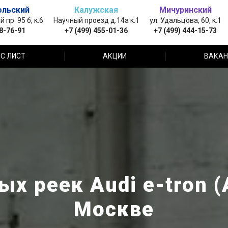
ольский
Калужская
Мичуринский
пр. 95 б, к.6
Научный проезд д.14а к.1
ул. Удальцова, 60, к.1
88-76-91
+7 (499) 455-01-36
+7 (499) 444-15-73
С ЛИСТ
АКЦИИ
ВАКАН
х реек Audi e-tron (
Москве