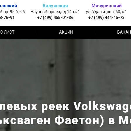
ольский
Калужская
Мичуринский
пр. 95 б, к.6
Научный проезд д.14а к.1
ул. Удальцова, 60, к.1
88-76-91
+7 (499) 455-01-36
+7 (499) 444-15-73
С ЛИСТ
АКЦИИ
ВАКАН
левых реек Volkswag
ьксваген Фаетон) в М