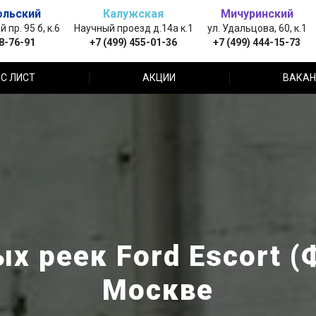
ольский
Калужская
Мичуринский
пр. 95 б, к.6
Научный проезд д.14а к.1
ул. Удальцова, 60, к.1
88-76-91
+7 (499) 455-01-36
+7 (499) 444-15-73
С ЛИСТ
АКЦИИ
ВАКАН
х реек Ford Escort (
Москве