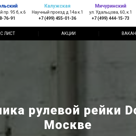
ольский
Калужская
Мичуринский
пр. 95 б, к.6
Научный проезд д.14а к.1
ул. Удальцова, 60, к.1
88-76-91
+7 (499) 455-01-36
+7 (499) 444-15-73
С ЛИСТ
АКЦИИ
ВАКАН
ика рулевой рейки D
Москве