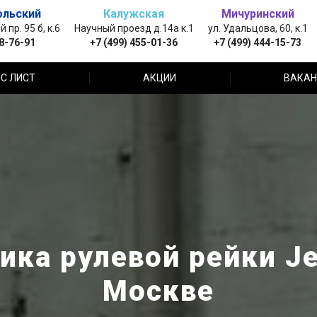
ольский
Калужская
Мичуринский
пр. 95 б, к.6
Научный проезд д.14а к.1
ул. Удальцова, 60, к.1
88-76-91
+7 (499) 455-01-36
+7 (499) 444-15-73
С ЛИСТ
АКЦИИ
ВАКАН
ка рулевой рейки Je
Москве