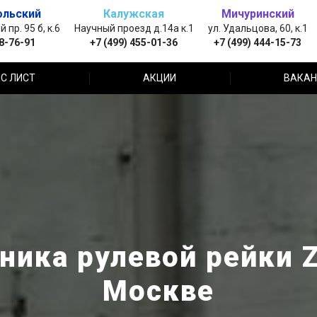
ольский
Калужская
Мичуринский
пр. 95 б, к.6
Научный проезд д.14а к.1
ул. Удальцова, 60, к.1
88-76-91
+7 (499) 455-01-36
+7 (499) 444-15-73
С ЛИСТ
АКЦИИ
ВАКАН
ика рулевой рейки Z
Москве