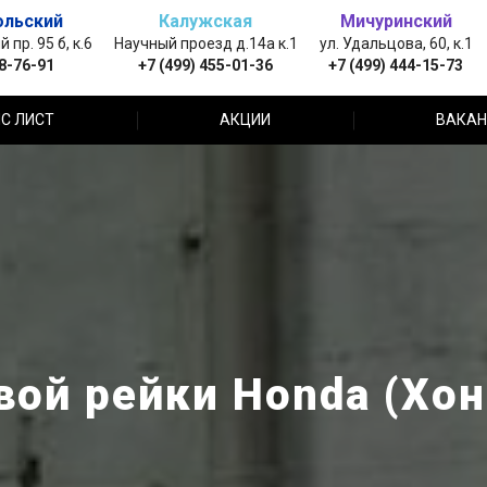
ольский
Калужская
Мичуринский
пр. 95 б, к.6
Научный проезд д.14а к.1
ул. Удальцова, 60, к.1
88-76-91
+7 (499) 455-01-36
+7 (499) 444-15-73
С ЛИСТ
АКЦИИ
ВАКАН
вой рейки Honda (Хон