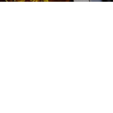
Ремонт рулевой рейки Audi
(Ауди) цена:
Ремонт рулевых реек
От 9900
₽
Ремонт рулевой рейки
От 1000
₽
Диагностика рулевой рейки
От 2400
₽
Замена втулки рулевой рейки
От 2000
₽
Замена пыльника рулевой рейки