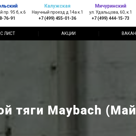
ольский
Калужская
Мичуринский
пр. 95 б, к.6
Научный проезд д.14а к.1
ул. Удальцова, 60, к.1
88-76-91
+7 (499) 455-01-36
+7 (499) 444-15-73
С ЛИСТ
АКЦИИ
ВАКАН
ой тяги Maybach (Май