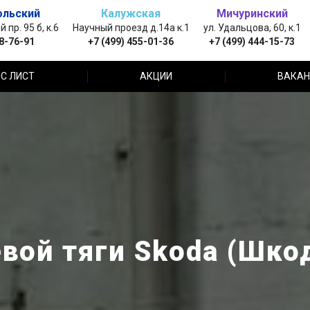
ольский
Калужская
Мичуринский
пр. 95 б, к.6
Научный проезд д.14а к.1
ул. Удальцова, 60, к.1
88-76-91
+7 (499) 455-01-36
+7 (499) 444-15-73
С ЛИСТ
АКЦИИ
ВАКАН
вой тяги Skoda (Шко