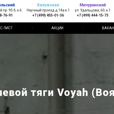
ольский
Калужская
Мичуринский
пр. 95 б, к.6
Научный проезд д.14а к.1
ул. Удальцова, 60, к.1
88-76-91
+7 (499) 455-01-36
+7 (499) 444-15-73
С ЛИСТ
АКЦИИ
ВАКАН
евой тяги Voyah (Во