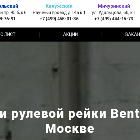
ольский
Калужская
Мичуринский
пр. 95 б, к.6
Научный проезд д.14а к.1
ул. Удальцова, 60, к.1
88-76-91
+7 (499) 455-01-36
+7 (499) 444-15-73
С ЛИСТ
АКЦИИ
ВАКАН
и рулевой рейки Bentl
Москве