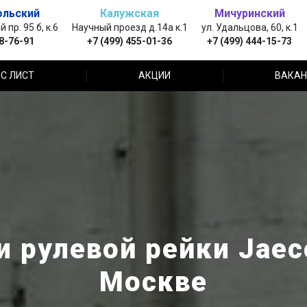
ольский
Калужская
Мичуринский
пр. 95 б, к.6
Научный проезд д.14а к.1
ул. Удальцова, 60, к.1
88-76-91
+7 (499) 455-01-36
+7 (499) 444-15-73
С ЛИСТ
АКЦИИ
ВАКАН
и рулевой рейки Jaec
Москве