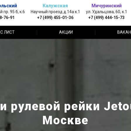
ольский
Калужская
Мичуринский
пр. 95 б, к.6
Научный проезд д.14а к.1
ул. Удальцова, 60, к.1
88-76-91
+7 (499) 455-01-36
+7 (499) 444-15-73
С ЛИСТ
АКЦИИ
ВАКАН
и рулевой рейки Jeto
Москве