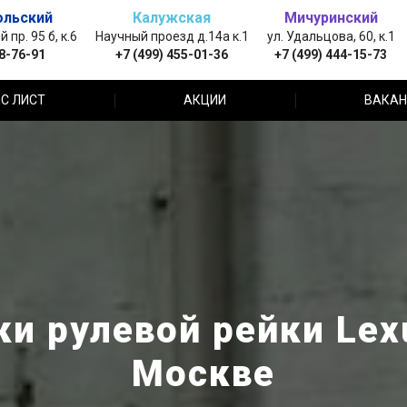
ольский
Калужская
Мичуринский
пр. 95 б, к.6
Научный проезд д.14а к.1
ул. Удальцова, 60, к.1
88-76-91
+7 (499) 455-01-36
+7 (499) 444-15-73
С ЛИСТ
АКЦИИ
ВАКАН
и рулевой рейки Lex
Москве