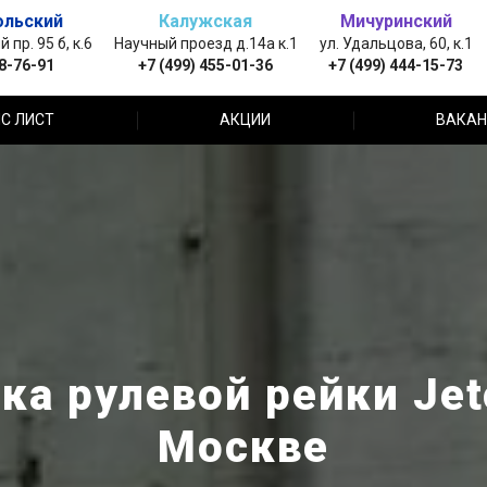
ольский
Калужская
Мичуринский
пр. 95 б, к.6
Научный проезд д.14а к.1
ул. Удальцова, 60, к.1
88-76-91
+7 (499) 455-01-36
+7 (499) 444-15-73
С ЛИСТ
АКЦИИ
ВАКАН
ка рулевой рейки Jet
Москве