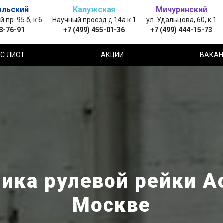
ольский
Калужская
Мичуринский
пр. 95 б, к.6
Научный проезд д.14а к.1
ул. Удальцова, 60, к.1
88-76-91
+7 (499) 455-01-36
+7 (499) 444-15-73
С ЛИСТ
АКЦИИ
ВАКАН
ика рулевой рейки Ac
Москве