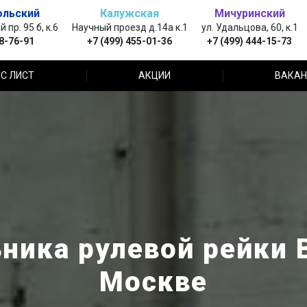
ольский
Калужская
Мичуринский
пр. 95 б, к.6
Научный проезд д.14а к.1
ул. Удальцова, 60, к.1
88-76-91
+7 (499) 455-01-36
+7 (499) 444-15-73
С ЛИСТ
АКЦИИ
ВАКАН
ьника рулевой рейки 
Москве