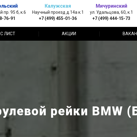
ольский
Калужская
Мичуринский
пр. 95 б, к.6
Научный проезд д.14а к.1
ул. Удальцова, 60, к.1
88-76-91
+7 (499) 455-01-36
+7 (499) 444-15-73
С ЛИСТ
АКЦИИ
ВАКАН
рулевой рейки BMW (