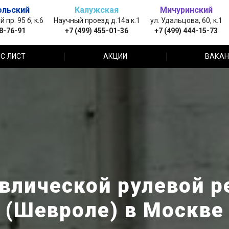
ольский
Калужская
Мичуринский
пр. 95 б, к.6
Научный проезд д.14а к.1
ул. Удальцова, 60, к.1
88-76-91
+7 (499) 455-01-36
+7 (499) 444-15-73
С ЛИСТ
АКЦИИ
ВАКАН
влической рулевой ре
(Шевроле) в Москве