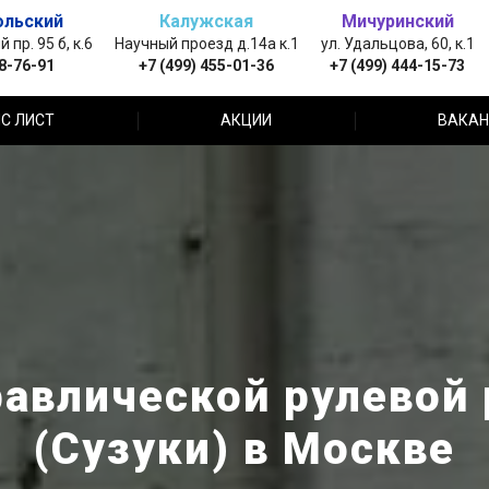
ольский
Калужская
Мичуринский
пр. 95 б, к.6
Научный проезд д.14а к.1
ул. Удальцова, 60, к.1
88-76-91
+7 (499) 455-01-36
+7 (499) 444-15-73
С ЛИСТ
АКЦИИ
ВАКАН
авлической рулевой 
(Сузуки) в Москве