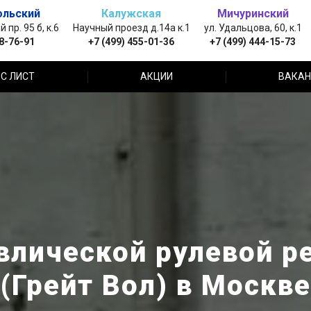
ольский
Калужская
Мичуринский
пр. 95 б, к.6
Научный проезд д.14а к.1
ул. Удальцова, 60, к.1
88-76-91
+7 (499) 455-01-36
+7 (499) 444-15-73
С ЛИСТ
АКЦИИ
ВАКАН
лической рулевой ре
(Грейт Вол) в Москве