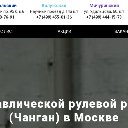
ольский
Калужская
Мичуринский
пр. 95 б, к.6
Научный проезд д.14а к.1
ул. Удальцова, 60, к.1
88-76-91
+7 (499) 455-01-36
+7 (499) 444-15-73
С ЛИСТ
АКЦИИ
ВАКАН
влической рулевой 
(Чанган) в Москве