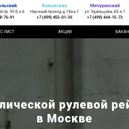
ольский
Калужская
Мичуринский
пр. 95 б, к.6
Научный проезд д.14а к.1
ул. Удальцова, 60, к.1
88-76-91
+7 (499) 455-01-36
+7 (499) 444-15-73
С ЛИСТ
АКЦИИ
ВАКАН
лической рулевой рей
в Москве