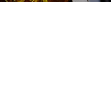
Ремонт электрических
рулевых реек Voyah (Воя)
цена:
Ремонт рулевых реек
От 9900
₽
Ремонт электрических рулевых реек
От 1000
₽
Диагностика рулевой рейки
От 2400
₽
Замена втулки рулевой рейки