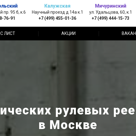
ольский
Калужская
Мичуринский
пр. 95 б, к.6
Научный проезд д.14а к.1
ул. Удальцова, 60, к.1
88-76-91
+7 (499) 455-01-36
+7 (499) 444-15-73
С ЛИСТ
АКЦИИ
ВАКАН
ических рулевых реек
в Москве