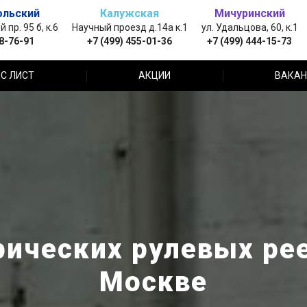
ольский
Калужская
Мичуринский
пр. 95 б, к.6
Научный проезд д.14а к.1
ул. Удальцова, 60, к.1
88-76-91
+7 (499) 455-01-36
+7 (499) 444-15-73
С ЛИСТ
АКЦИИ
ВАКАН
рических рулевых рее
Москве