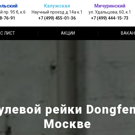
ольский
Калужская
Мичуринский
пр. 95 б, к.6
Научный проезд д.14а к.1
ул. Удальцова, 60, к.1
88-76-91
+7 (499) 455-01-36
+7 (499) 444-15-73
С ЛИСТ
АКЦИИ
ВАКАН
улевой рейки Dongfen
Москве