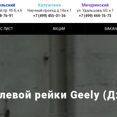
ольский
Калужская
Мичуринский
пр. 95 б, к.6
Научный проезд д.14а к.1
ул. Удальцова, 60, к.1
88-76-91
+7 (499) 455-01-36
+7 (499) 444-15-73
С ЛИСТ
АКЦИИ
ВАКАН
левой рейки Geely (